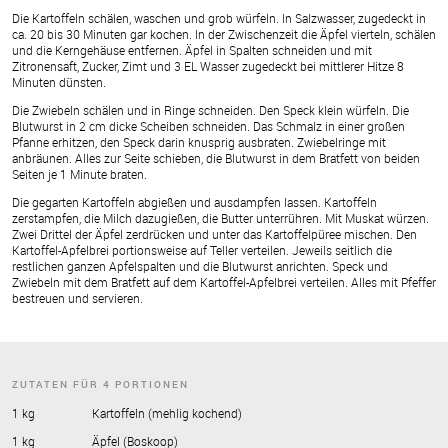
Die Kartoffeln schälen, waschen und grob würfeln. In Salzwasser, zugedeckt in
ca. 20 bis 30 Minuten gar kochen. In der Zwischenzeit die Äpfel vierteln, schälen
und die Kerngehäuse entfernen. Äpfel in Spalten schneiden und mit
Zitronensaft, Zucker, Zimt und 3 EL Wasser zugedeckt bei mittlerer Hitze 8
Minuten dünsten.
Die Zwiebeln schälen und in Ringe schneiden. Den Speck klein würfeln. Die
Blutwurst in 2 cm dicke Scheiben schneiden. Das Schmalz in einer großen
Pfanne erhitzen, den Speck darin knusprig ausbraten. Zwiebelringe mit
anbräunen. Alles zur Seite schieben, die Blutwurst in dem Bratfett von beiden
Seiten je 1 Minute braten.
Die gegarten Kartoffeln abgießen und ausdampfen lassen. Kartoffeln
zerstampfen, die Milch dazugießen, die Butter unterrühren. Mit Muskat würzen.
Zwei Drittel der Äpfel zerdrücken und unter das Kartoffelpüree mischen. Den
Kartoffel-Apfelbrei portionsweise auf Teller verteilen. Jeweils seitlich die
restlichen ganzen Apfelspalten und die Blutwurst anrichten. Speck und
Zwiebeln mit dem Bratfett auf dem Kartoffel-Apfelbrei verteilen. Alles mit Pfeffer
bestreuen und servieren.
ZUTATEN FÜR 4 PORTIONEN
1 kg
Kartoffeln (mehlig kochend)
1 kg
Äpfel (Boskoop)