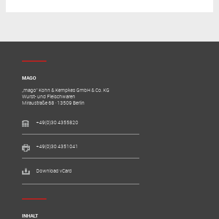
MAGO
„mago“ Kohn & Kempkes GmbH & Co. KG
Wurst- und Fleischwaren
Miraustraße 68 · 13509 Berlin
+49(0)30 4355820
+49(0)30 4351041
Download vCard
INHALT