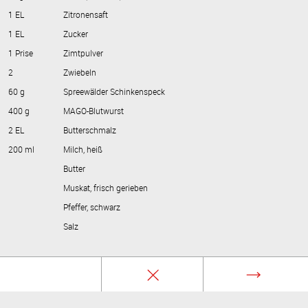
1 EL
Zitronensaft
1 EL
Zucker
1 Prise
Zimtpulver
2
Zwiebeln
60 g
Spreewälder Schinkenspeck
400 g
MAGO-Blutwurst
2 EL
Butterschmalz
200 ml
Milch, heiß
Butter
Muskat, frisch gerieben
Pfeffer, schwarz
Salz